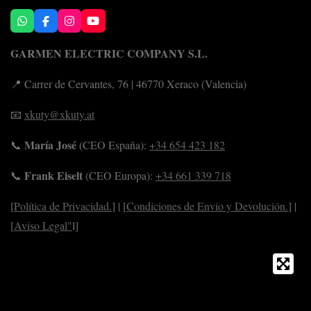
W
F
I
Y
h
a
n
o
a
c
s
u
GARMEN ELECTRIC COMPANY S.L.
t
e
t
T
s
b
a
u
A
o
g
b
📍 Carrer de Cervantes, 76 | 46770 Xeraco (Valencia)
p
o
r
e
p
k
a
m
📧
xkuty@xkuty.at
María José
📞
(CEO España):
+34 654 423 182
Frank Eiselt
📞
(CEO Europa):
+34 661 339 718
[
Política de Privacidad.
] | [
Condiciones de Envío y Devolución.
] |
[
Aviso Legal"
l]