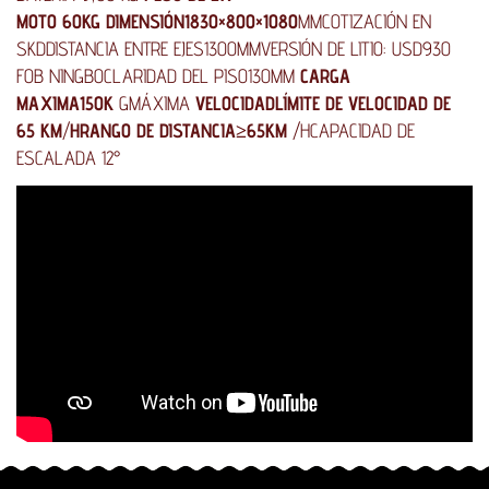
MOTO 60KG DIMENSIÓN
1830×800×1080
MM
COTIZACIÓN EN
SKD
DISTANCIA ENTRE EJES
1300MM
VERSIÓN DE LITIO: USD930
FOB NINGBO
CLARIDAD DEL PISO
130MM
CARGA
MAXIMA
150K
G
MÁXIMA
VELOCIDAD
LÍMITE DE VELOCIDAD DE
65 KM
/
H
RANGO DE DISTANCIA
≥65KM
/H
CAPACIDAD DE
ESCALADA
12°