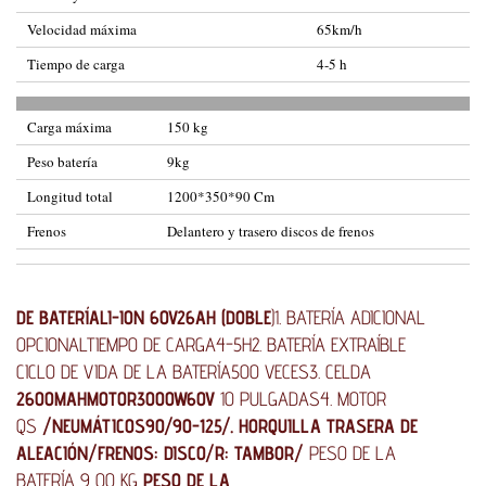
Velocidad máxima
65km/h
Tiempo de carga
4-5 h
Carga máxima
150 kg
Peso batería
9kg
Longitud total
1200*350*90 Cm
Frenos
Delantero y trasero discos de frenos
DE BATERÍA
LI-ION 60V26AH (DOBLE
)
1. BATERÍA ADICIONAL
OPCIONAL
TIEMPO DE CARGA
4-5H
2. BATERÍA
EXTRAÍBLE
CICLO DE VIDA DE LA BATERÍA
500 VECES
3. CELDA
2600MAH
MOTOR
3000W60V
10 PULGADAS
4. MOTOR
QS
/
NEUMÁTICOS90/90-125/. HORQUILLA TRASERA DE
ALEACIÓN/FRENOS: DISCO/R: TAMBOR/
PESO DE LA
BATERÍA
9,00 KG
PESO DE LA