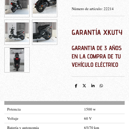
Número de artículo:
22214
GARANTÍA XKUTY
GARANTIA DE 3 AÑOS
EN LA COMPRA DE TU
VEHÍCULO ELÉCTRICO
C
C
C
C
o
o
o
o
m
m
m
m
p
p
p
p
a
a
a
a
r
r
r
r
Potencia
1500 w
t
t
t
t
i
i
i
i
r
r
r
r
Voltaje
60 V
Batería y autonomía
65/70 km