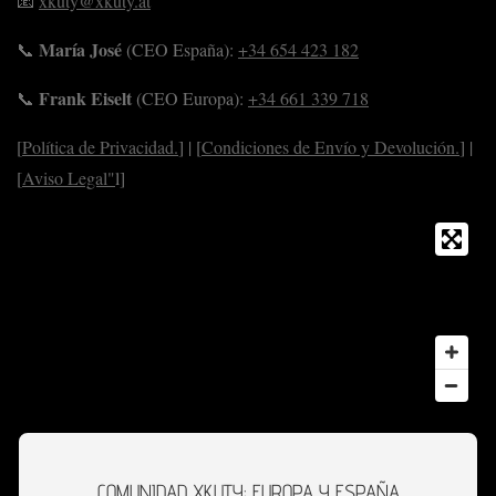
📧
xkuty@xkuty.at
María José
📞
(CEO España):
+34 654 423 182
Frank Eiselt
📞
(CEO Europa):
+34 661 339 718
[
Política de Privacidad.
] | [
Condiciones de Envío y Devolución.
] |
[
Aviso Legal"
l]
COMUNIDAD XKUTY: EUROPA Y ESPAÑA