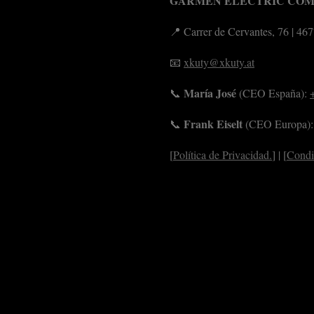
GARMEN ELECTRIC COMP
t
e
t
T
s
b
a
u
A
o
g
b
📍 Carrer de Cervantes, 76 | 46
p
o
r
e
p
k
a
m
📧
xkuty@xkuty.at
María José
📞
(CEO España):
Frank Eiselt
📞
(CEO Europa)
[
Política de Privacidad.
] | [
Condi