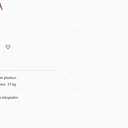
A
ro plastico
prox. 15 kg
s integrados