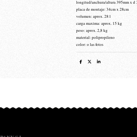
longitud/anchura/altura 395mm x 
placa de montaje: 34cm x 28cm
volumen: aprox. 28 l
carga maxima: aprox. 15 kg
peso: aprox. 2,8 kg
material: polipropileno
color: o las fotos
C
C
C
o
o
o
m
m
m
p
p
p
a
a
a
r
r
r
t
t
t
i
i
i
r
r
r