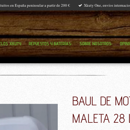
tuitos en España peninsular a partir de 200 €
Xkuty One, envíos internacio
ELOS XKUTY
REPUESTOS Y BATERÍAS:
SOBRE NOSOTROS:
OPIN
BAUL DE MO
MALETA 28 