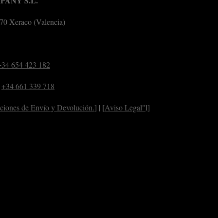
ANY S.L.
770 Xeraco (Valencia)
+34 654 423 182
:
+34 661 339 718
ciones de Envío y Devolución.
] | [
Aviso Legal"
l]