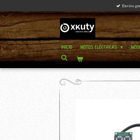
Envíos gra
Ir
al
contenido
principal
INICIO
MOTOS ELÉCTRICAS
MOD