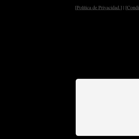
[
Política de Privacidad.
] | [
Condi