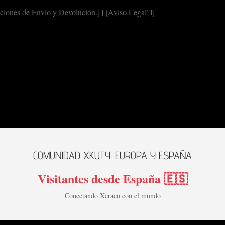
ciones de Envío y Devolución.
] | [
Aviso Legal"
l]
COMUNIDAD XKUTY: EUROPA Y ESPAÑA
Visitantes desde España 🇪🇸
Conectando Xeraco con el mundo